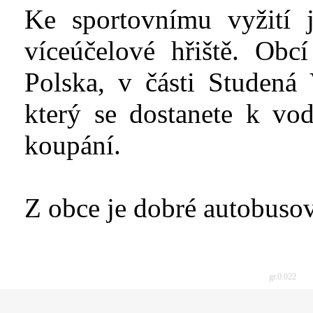
Ke sportovnímu vyžití 
víceúčelové hřiště. Obc
Polska, v části Studená
který se dostanete k vo
koupání.
Z obce je dobré autobuso
gt:0.022