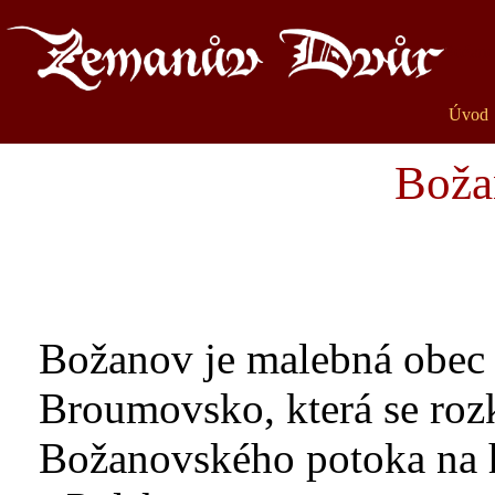
Božano
Úvod
Boža
Božanov je malebná obec 
Broumovsko, která se roz
Božanovského potoka na h