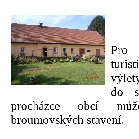
Pro 
turis
výlet
do s
procházce obcí můž
broumovských stavení.